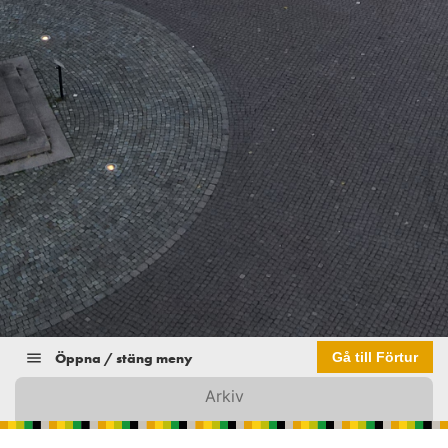
Öppna / stäng meny
Gå till Förtur
Arkiv