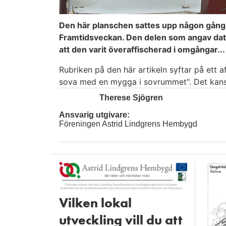
Den här planschen sattes upp någon gång i j
Framtidsveckan. Den delen som angav datum
att den varit överaffischerad i omgångar...
Rubriken på den här artikeln syftar på ett a
sova med en mygga i sovrummet". Det kanske h
Therese Sjögren
Ansvarig utgivare:
Föreningen Astrid Lindgrens Hembygd
Vilken lokal
utveckling vill du att