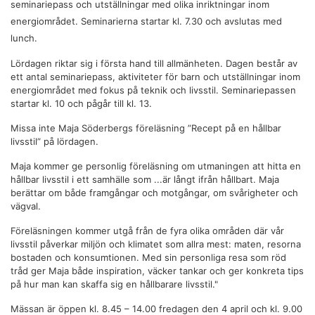
seminariepass och utställningar med olika inriktningar inom
energiområdet. Seminarierna startar kl. 7.30 och avslutas med
lunch.
Lördagen riktar sig i första hand till allmänheten. Dagen består av
ett antal seminariepass, aktiviteter för barn och utställningar inom
energiområdet med fokus på teknik och livsstil. Seminariepassen
startar kl. 10 och pågår till kl. 13.
Missa inte Maja Söderbergs föreläsning ”Recept på en hållbar
livsstil” på lördagen.
Maja kommer ge personlig föreläsning om utmaningen att hitta en
hållbar livsstil i ett samhälle som
...
är långt ifrån hållbart. Maja
berättar om både framgångar och motgångar, om svårigheter och
vägval.
Föreläsningen kommer utgå från de fyra olika områden där vår
livsstil påverkar miljön och klimatet som allra mest: maten, resorna
bostaden och konsumtionen. Med sin personliga resa som röd
tråd ger Maja både inspiration, väcker tankar och ger konkreta tips
på hur man kan skaffa sig en hållbarare livsstil.
"
Mässan är öppen kl. 8.45 – 14.00 fredagen den 4 april och kl. 9.00