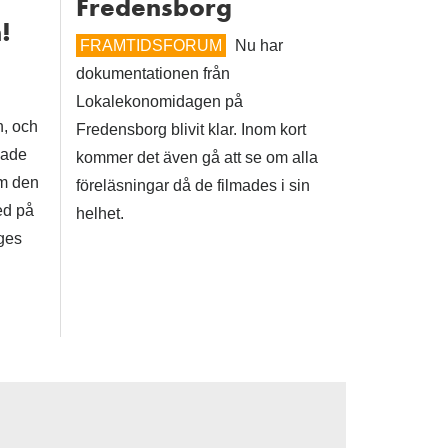
Fredensborg
!
FRAMTIDSFORUM
Nu har
dokumentationen från
Lokalekonomidagen på
n, och
Fredensborg blivit klar. Inom kort
hade
kommer det även gå att se om alla
om den
föreläsningar då de filmades i sin
ed på
helhet.
iges