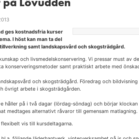
er på Lövudden
2013
nd ges kostnadsfria kurser
ma. I höst kan man ta del
tillverkning samt landskapsvård och skogsträdgård.
unskap och livsmedelskonservering. Vi pressar must av de ä
lika konserveringsmetoder samt praktiskt arbete med önska
andskapsvård och skogsträdgård. Föredrag och bildvisnin
h övrigt arbete i skogsträdgården.
håller på i två dagar (lördag-söndag) och börjar klockan 
n mat medtages alternativt råvaror till gemensam matlagning.
lexibelt vis till kursdeltagarna.
.a. följande läderhantverk, vinterverksamhet på is och sn