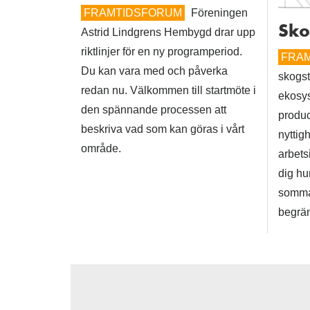
FRAMTIDSFORUM
Föreningen
Sko
Astrid Lindgrens Hembygd drar upp
riktlinjer för en ny programperiod.
FRA
Du kan vara med och påverka
skogst
redan nu. Välkommen till startmöte i
ekosys
den spännande processen att
produ
beskriva vad som kan göras i vårt
nyttig
område.
arbets
dig hu
sommar
begrän