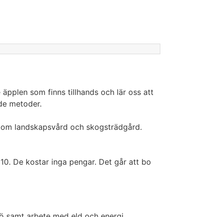
pplen som finns tillhands och lär oss att
de metoder.
g om landskapsvård och skogsträdgård.
10. De kostar inga pengar. Det går att bo
ö samt arbete med eld och energi.