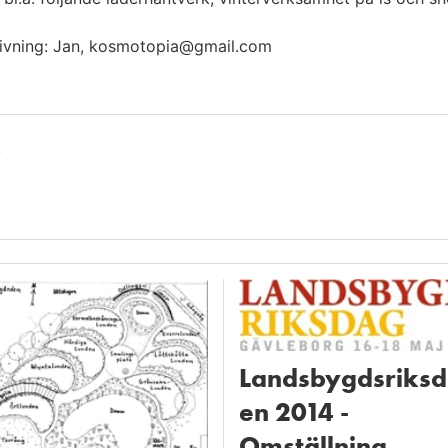
rivning: Jan, kosmotopia@gmail.com
e
Landsbygdsriks
en 2014 -
Omställning