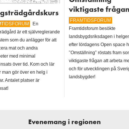
viktigaste frågan
gsträdgårdskurs
FRAMTIDSFORUM
MTIDSFORUM
En
Framtidsforum besökte
rädgård är ett självreglerande
landsbygdsriksdagen i helge
tem som du anlägger för att
efter lördagens Open space 
cera mat och andra
"Omställning" röstats fram s
heter med minimal
viktigaste frågan att arbeta m
insats över tid. Kom och lär
och för utvecklingen på Sver
r man gör över en helg i
landsbygder!
. Antalet platser är
sat!
Evenemang i regionen