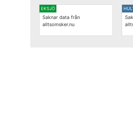
EKSJÖ
HUL
Saknar data från
Sak
alltsomsker.nu
all