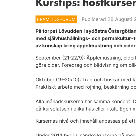
Kurstips: höstkurs
Publicerad 28 Augusti 
FRAMTIDSFORUM
På torpet Lövudden i sydöstra Östergötla
med självhushållnings- och permakultur-te
av kunskap kring äppelmustning och cider
September (21-22/9): Äpplemustning, ciderk
göra cider. Föredrag och bildvisning om o
Oktober (19-20/10): Träd och buskar med l
Praktiskt arbete med röjning, beskärning oc
Alla månadskurserna har samma koncept: De 
på kursplatsen i olika hus eller i tält. Ege
Kursernas nivå och innehåll anpassas på ett f
Under 2014 byggs kanske kurserna på med bl