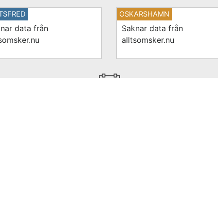
TSFRED
OSKARSHAMN
nar data från
Saknar data från
tsomsker.nu
alltsomsker.nu
Se hela evenemangskalendern
på alltsomsker.nu
Nyhetsbrevet sponsras av: