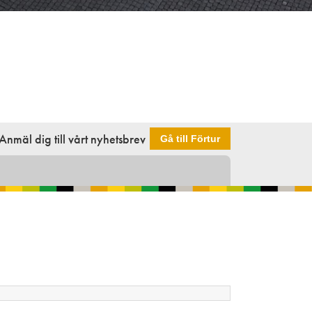
Anmäl dig till vårt nyhetsbrev
Gå till Förtur