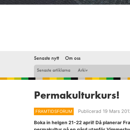
Senaste nytt
Om oss
Senaste artiklarna
Arkiv
Permakulturkurs!
Publicerad 19 Mars 201
FRAMTIDSFORUM
Boka in helgen 21-22 april! Då planerar F
permakultur på en gård utanför Vimmerby.