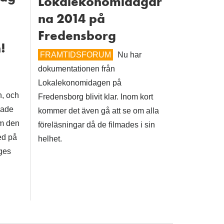
Lokalekonomidagar
na 2014 på
Fredensborg
!
FRAMTIDSFORUM
Nu har
dokumentationen från
Lokalekonomidagen på
n, och
Fredensborg blivit klar. Inom kort
hade
kommer det även gå att se om alla
om den
föreläsningar då de filmades i sin
ed på
helhet.
iges