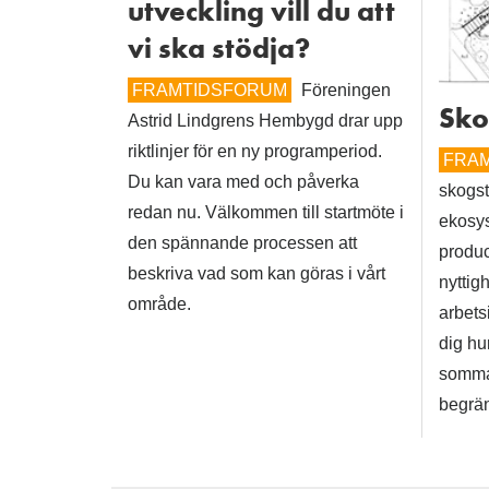
utveckling vill du att
vi ska stödja?
FRAMTIDSFORUM
Föreningen
Sko
Astrid Lindgrens Hembygd drar upp
riktlinjer för en ny programperiod.
FRA
Du kan vara med och påverka
skogst
redan nu. Välkommen till startmöte i
ekosys
den spännande processen att
produ
beskriva vad som kan göras i vårt
nyttig
område.
arbets
dig hu
sommar
begrän