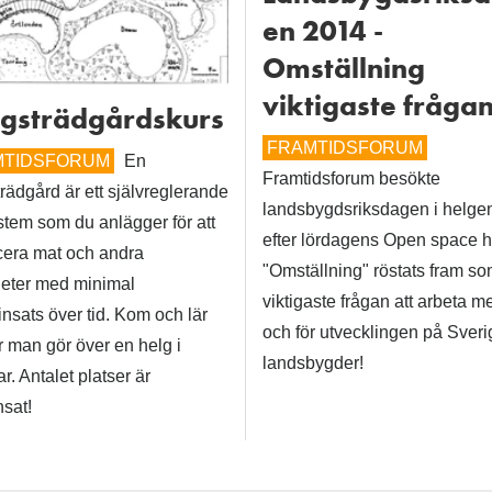
en 2014 -
Omställning
viktigaste frågan
gsträdgårdskurs
FRAMTIDSFORUM
MTIDSFORUM
En
Framtidsforum besökte
rädgård är ett självreglerande
landsbygdsriksdagen i helge
tem som du anlägger för att
efter lördagens Open space 
cera mat och andra
"Omställning" röstats fram s
heter med minimal
viktigaste frågan att arbeta m
insats över tid. Kom och lär
och för utvecklingen på Sver
r man gör över en helg i
landsbygder!
. Antalet platser är
sat!