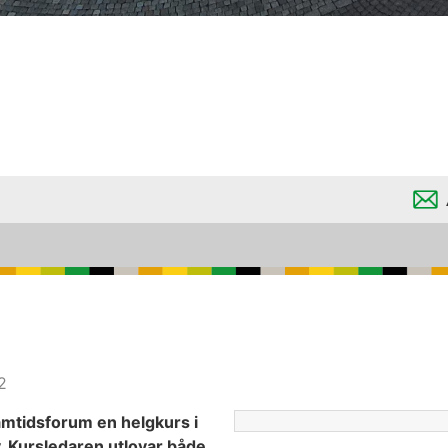
2
ramtidsforum en helgkurs i
 Kursledaren utlovar både