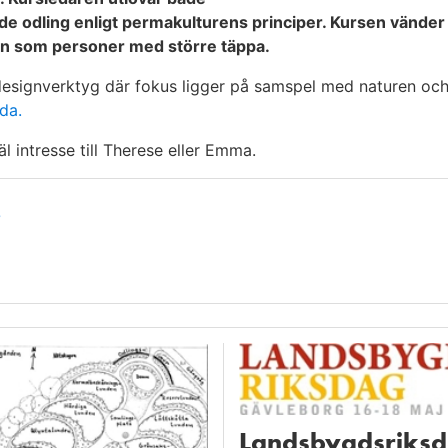
nde odling enligt permakulturens principer. Kursen vänder s
en som personer med större täppa.
t designverktyg där fokus ligger på samspel med naturen oc
da.
 intresse till Therese eller Emma.
e
Landsbygdsriks