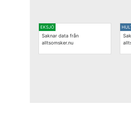
EKSJÖ
HUL
Saknar data från
Sak
alltsomsker.nu
all