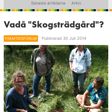
Senaste artiklarna
Arkiv
Vadå "Skogsträdgård"?
Publicerad 30 Juli 2014
FRAMTIDSFORUM