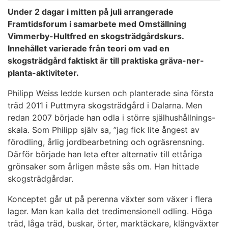
Under 2 dagar i mitten på juli arrangerade
Framtidsforum i samarbete med Omställning
Vimmerby-Hultfred en skogsträdgårdskurs.
Innehållet varierade från teori om vad en
skogsträdgård faktiskt är till praktiska gräva-ner-
planta-aktiviteter.
Philipp Weiss ledde kursen och planterade sina första
träd 2011 i Puttmyra skogsträdgård i Dalarna. Men
redan 2007 började han odla i större själhushållnings-
skala. Som Philipp själv sa, ”jag fick lite ångest av
förodling, årlig jordbearbetning och ogräsrensning.
Därför började han leta efter alternativ till ettåriga
grönsaker som årligen måste sås om. Han hittade
skogsträdgårdar.
Konceptet går ut på perenna växter som växer i flera
lager. Man kan kalla det tredimensionell odling. Höga
träd, låga träd, buskar, örter, marktäckare, klängväxter