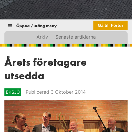
Öppna / stäng meny
Gå till Förtur
Arkiv
Senaste artiklarna
Årets företagare
utsedda
Publicerad 3 Oktober 2014
EKSJÖ