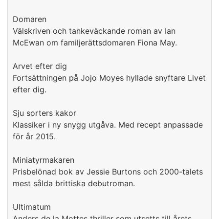
Domaren
Välskriven och tankeväckande roman av Ian
McEwan om familjerättsdomaren Fiona May.
Arvet efter dig
Fortsättningen på Jojo Moyes hyllade snyftare Livet
efter dig.
Sju sorters kakor
Klassiker i ny snygg utgåva. Med recept anpassade
för år 2015.
Miniatyrmakaren
Prisbelönad bok av Jessie Burtons och 2000-talets
mest sålda brittiska debutroman.
Ultimatum
Anders de la Mottes thriller som utsetts till årets