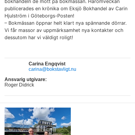
bokhandeln de mött på bokmässan. Häromveckan
publicerades en krönika om Eksjö Bokhandel av Carin
Hjulström i Göteborgs-Posten!
– Bokmässan öppnar helt klart nya spännande dörrar.
Vi får massor av uppmärksamhet nya kontakter och
dessutom har vi väldigt roligt!
Carina Engqvist
carina@bokstavligt.nu
Ansvarig utgivare:
Roger Didrick