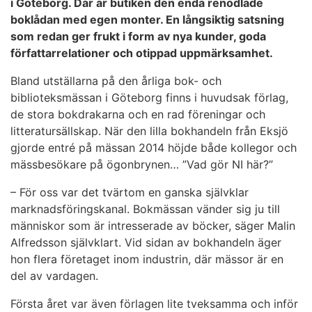
i Göteborg. Där är butiken den enda renodlade
boklådan med egen monter. En långsiktig satsning
som redan ger frukt i form av nya kunder, goda
författarrelationer och otippad uppmärksamhet.
Bland utställarna på den årliga bok- och
biblioteksmässan i Göteborg finns i huvudsak förlag,
de stora bokdrakarna och en rad föreningar och
litteratursällskap. När den lilla bokhandeln från Eksjö
gjorde entré på mässan 2014 höjde både kollegor och
mässbesökare på ögonbrynen… ”Vad gör NI här?”
– För oss var det tvärtom en ganska självklar
marknadsföringskanal. Bokmässan vänder sig ju till
människor som är intresserade av böcker, säger Malin
Alfredsson självklart. Vid sidan av bokhandeln äger
hon flera företaget inom industrin, där mässor är en
del av vardagen.
Första året var även förlagen lite tveksamma och inför