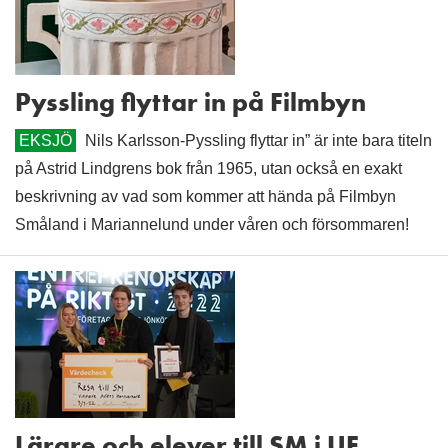
Pyssling flyttar in på Filmbyn
EKSJÖ
Nils Karlsson-Pyssling flyttar in” är inte bara titeln
på Astrid Lindgrens bok från 1965, utan också en exakt
beskrivning av vad som kommer att hända på Filmbyn
Småland i Mariannelund under våren och försommaren!
Lärare och elever till SM i UF