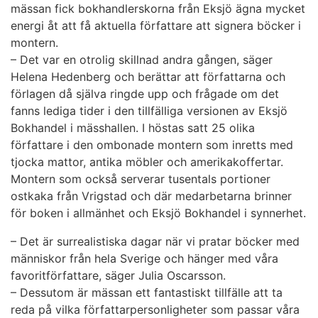
mässan fick bokhandlerskorna från Eksjö ägna mycket
energi åt att få aktuella författare att signera böcker i
montern.
– Det var en otrolig skillnad andra gången, säger
Helena Hedenberg och berättar att författarna och
förlagen då själva ringde upp och frågade om det
fanns lediga tider i den tillfälliga versionen av Eksjö
Bokhandel i mässhallen. I höstas satt 25 olika
författare i den ombonade montern som inretts med
tjocka mattor, antika möbler och amerikakoffertar.
Montern som också serverar tusentals portioner
ostkaka från Vrigstad och där medarbetarna brinner
för boken i allmänhet och Eksjö Bokhandel i synnerhet.
– Det är surrealistiska dagar när vi pratar böcker med
människor från hela Sverige och hänger med våra
favoritförfattare, säger Julia Oscarsson.
– Dessutom är mässan ett fantastiskt tillfälle att ta
reda på vilka författarpersonligheter som passar våra