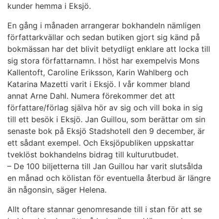
kunder hemma i Eksjö.
En gång i månaden arrangerar bokhandeln nämligen
författarkvällar och sedan butiken gjort sig känd på
bokmässan har det blivit betydligt enklare att locka till
sig stora författarnamn. I höst har exempelvis Mons
Kallentoft, Caroline Eriksson, Karin Wahlberg och
Katarina Mazetti varit i Eksjö. I vår kommer bland
annat Arne Dahl. Numera förekommer det att
författare/förlag själva hör av sig och vill boka in sig
till ett besök i Eksjö. Jan Guillou, som berättar om sin
senaste bok på Eksjö Stadshotell den 9 december, är
ett sådant exempel. Och Eksjöpubliken uppskattar
tveklöst bokhandelns bidrag till kulturutbudet.
– De 100 biljetterna till Jan Guillou har varit slutsålda
en månad och kölistan för eventuella återbud är längre
än någonsin, säger Helena.
Allt oftare stannar genomresande till i stan för att se