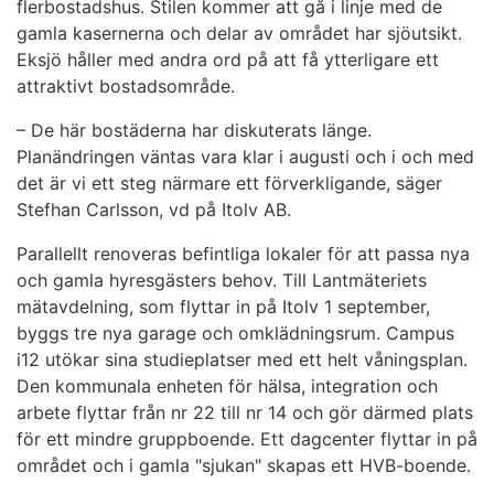
flerbostadshus. Stilen kommer att gå i linje med de
gamla kasernerna och delar av området har sjöutsikt.
Eksjö håller med andra ord på att få ytterligare ett
attraktivt bostadsområde.
– De här bostäderna har diskuterats länge.
Planändringen väntas vara klar i augusti och i och med
det är vi ett steg närmare ett förverkligande, säger
Stefhan Carlsson, vd på Itolv AB.
Parallellt renoveras befintliga lokaler för att passa nya
och gamla hyresgästers behov. Till Lantmäteriets
mätavdelning, som flyttar in på Itolv 1 september,
byggs tre nya garage och omklädningsrum. Campus
i12 utökar sina studieplatser med ett helt våningsplan.
Den kommunala enheten för hälsa, integration och
arbete flyttar från nr 22 till nr 14 och gör därmed plats
för ett mindre gruppboende. Ett dagcenter flyttar in på
området och i gamla "sjukan" skapas ett HVB-boende.