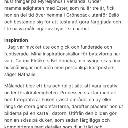
husritningar på Myresjöhus i Vetlanda. Under
mammaledigheten med Ester, som nu är tre år, fick
hon en del tid över hemma i Grönebäck utanför Bellö
och bestämde sig för att testa att göra färgglada
och
lite naiva
målningar av byar i sin närhet.
Inspiration
- Jag var mycket ute och gick och funderade och
fantiserade. Mina inspirationskällor för bytavlorna har
varit Carina Eldåkers Bellö
bricka
, min svägerskas fina
husmålningar och id
é
n med personliga kartposters,
säger Nathalie
.
Målandet blev ett
bra och roligt sätt att vara kreativ
under föräldraledigheten. Processen startar med att
hon fotograferar husen i visst område, en by eller
längs de stora genomfarterna, därefter placerar hon ut
bilderna på en karta i datorn. Utifrån den bilden gör
hon en skiss på duken, som sedan färgläggs och
kompletteras med detaljer som djur, träd och