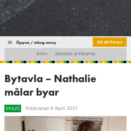
Öppna / stäng meny
Gå till Förtur
Arkiv
Senaste artiklarna
Bytavla – Nathalie
målar byar
Publicerad 9 April 2021
EKSJÖ