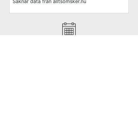
Saknar data från alltsomsker.nu
Se hela evenemangskalendern på alltsomsker.nu
Nyhetsbrevet sponsras av: