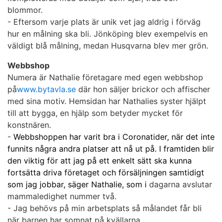
blommor.
- Eftersom varje plats är unik vet jag aldrig i förväg
hur en målning ska bli. Jönköping blev exempelvis en
väldigt blå målning, medan Husqvarna blev mer grön.
Webbshop
Numera är Nathalie företagare med egen web
b
shop
på
www.bytavla.se
där hon säljer brickor och affischer
med sina motiv. Hemsidan har Nat
h
alies syster hjälpt
till att bygga, en hjälp som betyder mycket
för
konstnären.
-
Webbshoppen har varit bra i Coronatider, när det inte
funnits några andra platser att
n
å ut på. I framtiden blir
den viktig för att jag på ett enkelt sätt ska kunna
fortsätta driva företaget och försäljningen samtidigt
som jag jobbar, säger Nathalie, som i
dagarna avslutar
mammaledighet nummer två.
- Jag behövs på min arbetsplats så målandet får bli
när barnen har somnat på kvällarna.