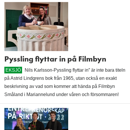
Pyssling flyttar in på Filmbyn
EKSJÖ
Nils Karlsson-Pyssling flyttar in” är inte bara titeln
på Astrid Lindgrens bok från 1965, utan också en exakt
beskrivning av vad som kommer att hända på Filmbyn
Småland i Mariannelund under våren och försommaren!