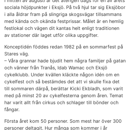
I mitten av augusti är det återigen dags för en av årets
sociala höjdpunkter i Eksjö. På två hjul tar sig Eksjöbor
i alla åldrar fram på slingriga skogsvägar tillsammans
med kända och okända festprissar. Målet är en hemlig
festlokal och vägen dit kantas helt enligt traditionen
av stationer där laget utför olika uppgifter.
Konceptidén föddes redan 1982 på en sommarfest på
Stares väg.
– Våra grannar hade bjudit hem några familjer på gatan
och vänner från Tranås, Idab Wamac och Eksjö
cykelklubb. Under kvällen kläckte någon idén om en
cykelfest och så bestämdes det att vi skulle fixa det
till sommaren därpå, berättar Kicki Ekbladh, som varit
med på minst 20 av cykelfesterna genom åren. Temat
har varit allt från cirkus och schlager till bönder och
fångar.
Första året kom 50 personer. Som mest har över 300
personer deltagit. Hur många som kommer i år