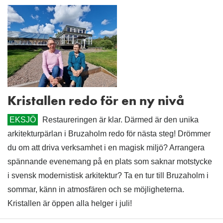
Kristallen redo för en ny nivå
EKSJÖ
Restaureringen är klar. Därmed är den unika
arkitekturpärlan i Bruzaholm redo för nästa steg! Drömmer
du om att driva verksamhet i en magisk miljö? Arrangera
spännande evenemang på en plats som saknar motstycke
i svensk modernistisk arkitektur? Ta en tur till Bruzaholm i
sommar, känn in atmosfären och se möjligheterna.
Kristallen är öppen alla helger i juli!