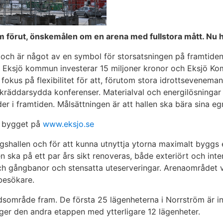
m förut, önskemålen om en arena med fullstora mått. Nu hå
an och är något av en symbol för storsatsningen på framtid
t, Eksjö kommun investerar 15 miljoner kronor och Eksjö Ko
fokus på flexibilitet för att, förutom stora idrottsevenemang
kräddarsydda konferenser. Materialval och energilösningar
r i framtiden. Målsättningen är att hallen ska bära sina eg
lj bygget på
www.eksjo.se
ängshallen och för att kunna utnyttja ytorna maximalt byggs
n ska på ett par års sikt renoveras, både exteriört och inter
och gångbanor och stensatta uteserveringar. Arenaområdet v
besökare.
dsområde fram. De första 25 lägenheterna i Norrström är in
gger den andra etappen med ytterligare 12 lägenheter.