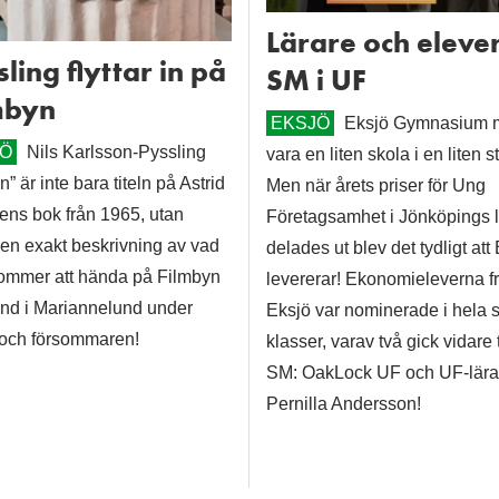
Lärare och elever 
ling flyttar in på
SM i UF
mbyn
EKSJÖ
Eksjö Gymnasium 
JÖ
Nils Karlsson-Pyssling
vara en liten skola i en liten s
 in” är inte bara titeln på Astrid
Men när årets priser för Ung
ens bok från 1965, utan
Företagsamhet i Jönköpings 
en exakt beskrivning av vad
delades ut blev det tydligt att
ommer att hända på Filmbyn
levererar! Ekonomieleverna f
nd i Mariannelund under
Eksjö var nominerade i hela 
 och försommaren!
klasser, varav två gick vidare t
SM: OakLock UF och UF-lära
Pernilla Andersson!