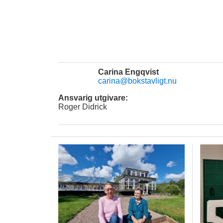
Carina Engqvist
carina@bokstavligt.nu
Ansvarig utgivare:
Roger Didrick