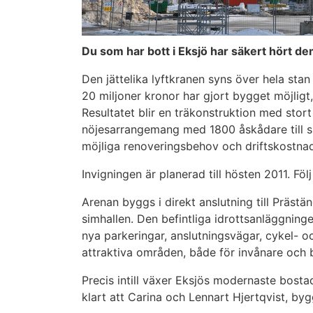
Du som har bott i Eksjö har säkert hört de
Den jättelika lyftkranen syns över hela st
20 miljoner kronor har gjort bygget möjlig
Resultatet blir en träkonstruktion med stort 
nöjesarrangemang med 1800 åskådare till s
möjliga renoveringsbehov och driftskostnade
Invigningen är planerad till hösten 2011. Fö
Arenan byggs i direkt anslutning till Präst
simhallen. Den befintliga idrottsanläggninge
nya parkeringar, anslutningsvägar, cykel- 
attraktiva områden, både för invånare och 
Precis intill växer Eksjös modernaste bosta
klart att Carina och Lennart Hjertqvist, by