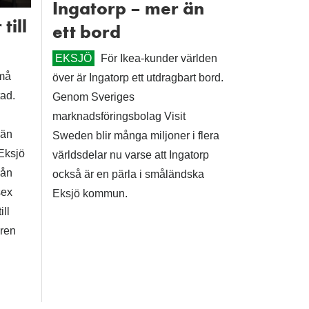
Ingatorp – mer än
till
ett bord
EKSJÖ
För Ikea-kunder världen
må
över är Ingatorp ett utdragbart bord.
tad.
Genom Sveriges
marknadsföringsbolag Visit
län
Sweden blir många miljoner i flera
 Eksjö
världsdelar nu varse att Ingatorp
rån
också är en pärla i småländska
sex
Eksjö kommun.
ill
ren