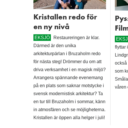
Kristallen redo för
Pyss
en ny nivå
Fil
EKSJÖ
Restaureringen är klar.
EKS
Därmed är den unika
flyttar
arkitekturpärlan i Bruzaholm redo
Lindgr
för nästa steg! Drömmer du om att
också 
driva verksamhet i en magisk miljö?
som k
Arrangera spännande evenemang
Småla
på en plats som saknar motstycke i
våren
svensk modernistisk arkitektur? Ta
en tur till Bruzaholm i sommar, känn
in atmosfären och se möjligheterna.
Kristallen är öppen alla helger i juli!