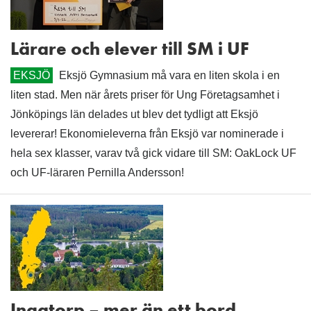
Lärare och elever till SM i UF
EKSJÖ
Eksjö Gymnasium må vara en liten skola i en
liten stad. Men när årets priser för Ung Företagsamhet i
Jönköpings län delades ut blev det tydligt att Eksjö
levererar! Ekonomieleverna från Eksjö var nominerade i
hela sex klasser, varav två gick vidare till SM: OakLock UF
och UF-läraren Pernilla Andersson!
Ingatorp – mer än ett bord