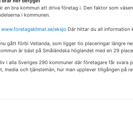
 drar ner betyget
 är en bra kommun att driva företag i. Den faktor som väsent
indelserna i kommunen.
å
www.foretagsklimat.se/eksjo
Där hittar du all information 
u gått förbi Vetlanda, som ligger tio placeringar längre n
ås kommun är bäst på Småländska höglandet med en 29 place
 i alla Sveriges 290 kommuner där företagare får svara på 
t, media och tjänstemän, hur man upplever tillgången på r