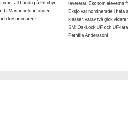
ommer att hända på Filmbyn
levererar! Ekonomieleverna f
nd i Mariannelund under
Eksjö var nominerade i hela 
 och försommaren!
klasser, varav två gick vidare t
SM: OakLock UF och UF-lära
Pernilla Andersson!
Evenemang i regionen
Se hela evenemangskalen
på alltsomsker.nu