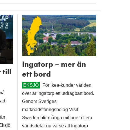
Ingatorp – mer än
till
ett bord
EKSJÖ
För Ikea-kunder världen
må
över är Ingatorp ett utdragbart bord.
tad.
Genom Sveriges
marknadsföringsbolag Visit
län
Sweden blir många miljoner i flera
 Eksjö
världsdelar nu varse att Ingatorp