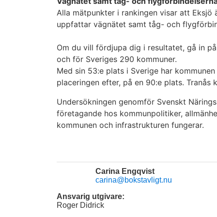
Vägnätet samt tåg- och flygförbindelserna
Alla mätpunkter i rankingen visar att Eksjö
uppfattar vägnätet samt tåg- och flygförb
Om du vill fördjupa dig i resultatet, gå in p
och för Sveriges 290 kommuner.
Med sin 53:e plats i Sverige har kommunen n
placeringen efter, på en 90:e plats. Tran
Undersökningen genomför Svenskt Näringsliv
företagande hos kommunpolitiker, allmänhe
kommunen och infrastrukturen fungerar.
Carina Engqvist
carina@bokstavligt.nu
Ansvarig utgivare:
Roger Didrick