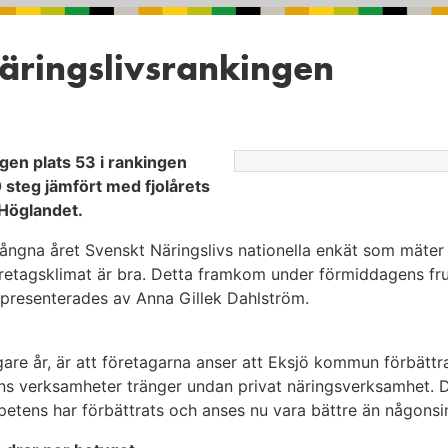
 näringslivsrankingen
igen plats 53 i rankingen
 steg jämfört med fjolårets
 Höglandet.
ångna året Svenskt Näringslivs nationella enkät som mäter
etagsklimat är bra. Detta framkom under förmiddagens fr
ö presenterades av Anna Gillek Dahlström.
gare år, är att företagarna anser att Eksjö kommun förbättra
ens verksamheter tränger undan privat näringsverksamhet.
mpetens har förbättrats och anses nu vara bättre än någonsi