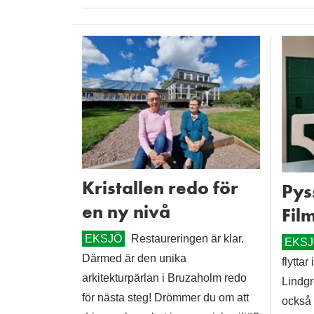
Kristallen redo för
Pyss
en ny nivå
Fil
EKSJÖ
Restaureringen är klar.
EKS
Därmed är den unika
flyttar
arkitekturpärlan i Bruzaholm redo
Lindgr
för nästa steg! Drömmer du om att
också 