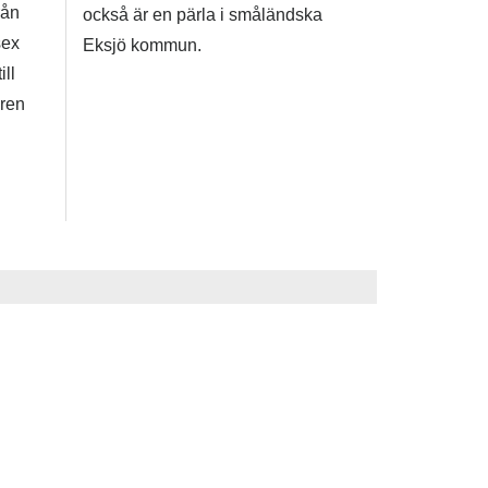
rån
också är en pärla i småländska
sex
Eksjö kommun.
ill
ren
dern