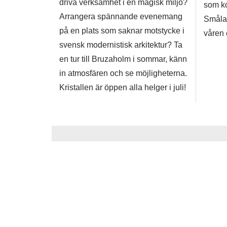
driva verksamhet i en magisk miljö?
som k
Arrangera spännande evenemang
Småla
på en plats som saknar motstycke i
våren
svensk modernistisk arkitektur? Ta
en tur till Bruzaholm i sommar, känn
in atmosfären och se möjligheterna.
Kristallen är öppen alla helger i juli!
EKSJÖ
Saknar data från
alltsomsker.nu