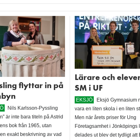
Lärare och elever 
ling flyttar in på
SM i UF
mbyn
EKSJÖ
Eksjö Gymnasium 
JÖ
Nils Karlsson-Pyssling
vara en liten skola i en liten s
 in” är inte bara titeln på Astrid
Men när årets priser för Ung
ens bok från 1965, utan
Företagsamhet i Jönköpings 
en exakt beskrivning av vad
delades ut blev det tydligt att