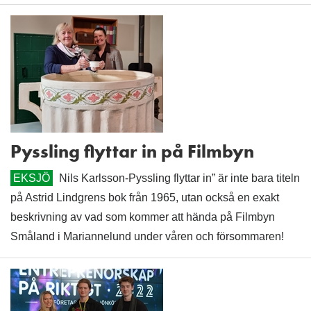
Pyssling flyttar in på Filmbyn
EKSJÖ
Nils Karlsson-Pyssling flyttar in” är inte bara titeln
på Astrid Lindgrens bok från 1965, utan också en exakt
beskrivning av vad som kommer att hända på Filmbyn
Småland i Mariannelund under våren och försommaren!