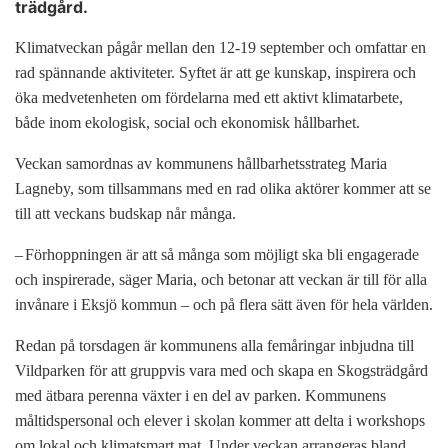
trädgård.
Klimatveckan pågår mellan den 12-19 september och omfattar en
rad spännande aktiviteter. Syftet är att ge kunskap, inspirera och
öka medvetenheten om fördelarna med ett aktivt klimatarbete,
både inom ekologisk, social och ekonomisk hållbarhet.
Veckan samordnas av kommunens hållbarhetsstrateg Maria
Lagneby, som tillsammans med en rad olika aktörer kommer att se
till att veckans budskap når många.
–
Förhoppningen är att så många som möjligt ska bli engagerade
och inspirerade, säger Maria, och betonar att veckan är till för alla
invånare i Eksjö kommun – och på flera sätt även för hela världen.
Redan på torsdagen är kommunens alla femåringar inbjudna till
Vildparken för att gruppvis vara med och skapa en Skogsträdgård
med ätbara perenna växter i en del av parken. Kommunens
måltidspersonal och elever i skolan kommer att delta i workshops
om lokal och klimatsmart mat. Under veckan arrangeras bland