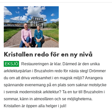
Kristallen redo för en ny nivå
EKSJÖ
Restaureringen är klar. Därmed är den unika
arkitekturpärlan i Bruzaholm redo för nästa steg! Drömmer
du om att driva verksamhet i en magisk miljö? Arrangera
spännande evenemang på en plats som saknar motstycke
i svensk modernistisk arkitektur? Ta en tur till Bruzaholm i
sommar, känn in atmosfären och se möjligheterna.
Kristallen är öppen alla helger i juli!