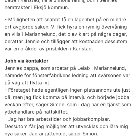
både i Karlstad, nära Simons familj, och i Jennies
hemtrakter i Eksjö kommun.
-
Möjligheten att snabbt få en lägenhet på en mindre
ort avgjorde saken. Vi fick hyra en rymlig övervåning i
en villa i Mariannelund, det blev klart på några dagar,
berättar Jennie och tillägger att kostnaden dessutom
var en bråkdel av prisbilden i Karlstad.
Jobb via kontakter
Jennies pappa, som arbetar på Leiab i Mariannelund,
nämnde för fönsterfabrikens ledning att svärsonen var
på väg att flytta hit.
- Företaget hade egentligen ingen platsannons ute just
då, men jag fick komma på intervju och började jobba
veckan efter, säger Simon, som i dag har en tjänst som
ytbehandlare på nattskiftet.
- Jag har bra arbetstider och jobbarkompisar.
Dessutom får jag möjlighet att utvecklas och lära mig
nya saker. Jag är jättenöjd, säger Simon.