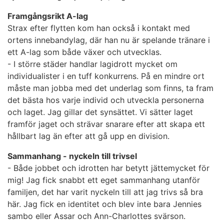
Framgångsrikt A-lag
Strax efter flytten kom han också i kontakt med
ortens innebandylag, där han nu är spelande tränare i
ett A-lag som både växer och utvecklas.
- I större städer handlar lagidrott mycket om
individualister i en tuff konkurrens. På en mindre ort
måste man jobba med det underlag som finns, ta fram
det bästa hos varje individ och utveckla personerna
och laget. Jag gillar det synsättet. Vi sätter laget
framför jaget och strävar snarare efter att skapa ett
hållbart lag än efter att gå upp en division.
Sammanhang - nyckeln till trivsel
- Både jobbet och idrotten har betytt jättemycket för
mig! Jag fick snabbt ett eget sammanhang utanför
familjen, det har varit nyckeln till att jag trivs så bra
här. Jag fick en identitet och blev inte bara Jennies
sambo eller Assar och Ann-Charlottes svärson.