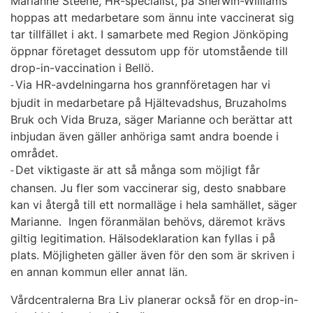
Marianne Steene, HR-specialist, på Sherwin-Williams
hoppas att medarbetare som ännu inte vaccinerat sig
tar tillfället i akt. I samarbete med Region Jönköping
öppnar företaget dessutom upp för utomstående till
drop-in-vaccination i Bellö.
Via HR-avdelningarna hos grannföretagen har vi
-
bjudit in medarbetare på Hjältevadshus, Bruzaholms
Bruk och Vida Bruza, säger Marianne och berättar att
inbjudan även gäller anhöriga samt andra boende i
området.
Det viktigaste är att så många som möjligt får
-
chansen. Ju fler som vaccinerar sig, desto snabbare
kan vi återgå till ett normalläge i hela samhället, säger
Marianne.
Ingen föranmälan behövs, däremot krävs
giltig legitimation. Hälsodeklaration kan fyllas i på
plats. Möjligheten gäller även för den som är skriven i
en annan kommun eller annat län.
Vårdcentralerna Bra Liv planerar också för en drop-in-