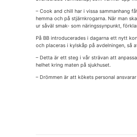
– Cook and chill har i vissa sammanhang fåt
hemma och på stjärnkrogarna. När man ska s
ur såväl smak- som näringssynpunkt, förkla
På BB introducerades i dagarna ett nytt kon
och placeras i kylskåp på avdelningen, så a
– Detta är ett steg i vår strävan att anpass
helhet kring maten på sjukhuset.
– Drömmen är att kökets personal ansvarar fö