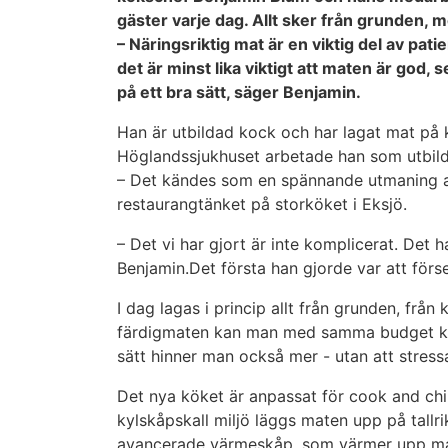
gäster varje dag. Allt sker från grunden, m
– Näringsriktig mat är en viktig del av pati
det är minst lika viktigt att maten är god, s
på ett bra sätt, säger Benjamin.
Han är utbildad kock och har lagat mat på
Höglandssjukhuset arbetade han som utbild
– Det kändes som en spännande utmaning att
restaurangtänket på storköket i Eksjö.
– Det vi har gjort är inte komplicerat. Det 
Benjamin.Det första han gjorde var att förs
I dag lagas i princip allt från grunden, fr
färdigmaten kan man med samma budget köpa 
sätt hinner man också mer - utan att stress
Det nya köket är anpassat för cook and chill,
kylskåpskall miljö läggs maten upp på tallri
avancerade värmeskåp, som värmer upp mate