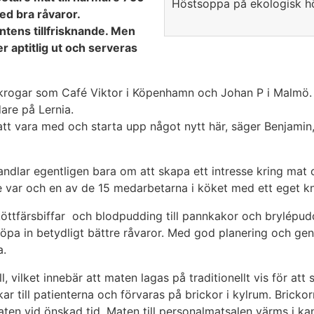
Höstsoppa på ekologisk hö
ed bra råvaror.
entens tillfrisknande. Men
er aptitlig ut och serveras
 krogar som Café Viktor i Köpenhamn och Johan P i Malmö.
are på Lernia.
 vara med och starta upp något nytt här, säger Benjamin, 
handlar egentligen bara om att skapa ett intresse kring mat 
e var och en av de 15 medarbetarna i köket med ett eget kn
ån köttfärsbiffar och blodpudding till pannkakor och brylép
in betydligt bättre råvaror. Med god planering och genom 
a.
 vilket innebär att maten lagas på traditionellt vis för att s
kar till patienterna och förvaras på brickor i kylrum. Bricko
n vid önskad tid. Maten till personalmatsalen värms i kan