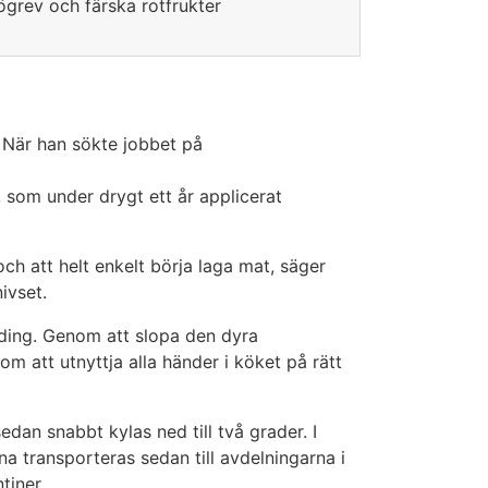
grev och färska rotfrukter
 När han sökte jobbet på
som under drygt ett år applicerat
och att helt enkelt börja laga mat, säger
ivset.
udding. Genom att slopa den dyra
att utnyttja alla händer i köket på rätt
edan snabbt kylas ned till två grader. I
rna transporteras sedan till avdelningarna i
tiner.