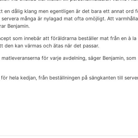
t en dålig klang men egentligen är det bara ett annat ord f
ervera många är nylagad mat ofta omöjligt. Att varmhålla m
rar Benjamin.
cept som innebär att föräldrarna beställer mat från en à la
tt den kan värmas och ätas när det passar.
a matleveranserna för varje avdelning, säger Benjamin, som h
r hela kedjan, från beställningen på sängkanten till serveri