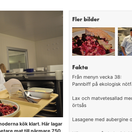
Fler bilder
Fakta
Från menyn vecka 38:
Pannbiff på ekologisk nöt
Lax och matvetesallad med 
örtsås
Lasagene med aubergine 
moderna kök klart. Här lagar
tare mat till närmare 750