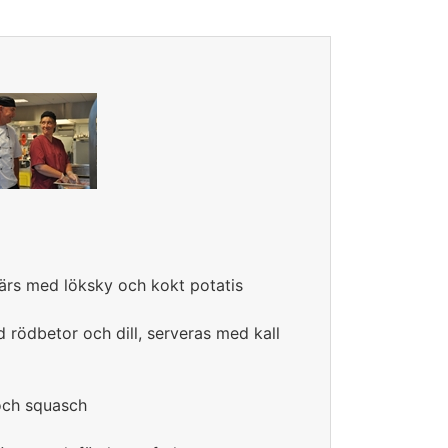
färs med löksky och kokt potatis
rödbetor och dill, serveras med kall
och squasch