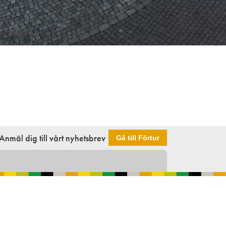
Anmäl dig till vårt nyhetsbrev
Gå till Förtur