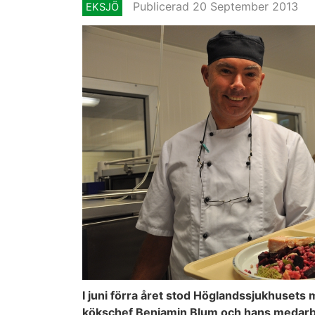
Publicerad 20 September 2013
EKSJÖ
I juni förra året stod Höglandssjukhusets 
kökschef Benjamin Blum och hans medarbe