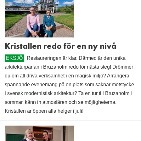
Kristallen redo för en ny nivå
EKSJÖ
Restaureringen är klar. Därmed är den unika
arkitekturpärlan i Bruzaholm redo för nästa steg! Drömmer
du om att driva verksamhet i en magisk miljö? Arrangera
spännande evenemang på en plats som saknar motstycke
i svensk modernistisk arkitektur? Ta en tur till Bruzaholm i
sommar, känn in atmosfären och se möjligheterna.
Kristallen är öppen alla helger i juli!