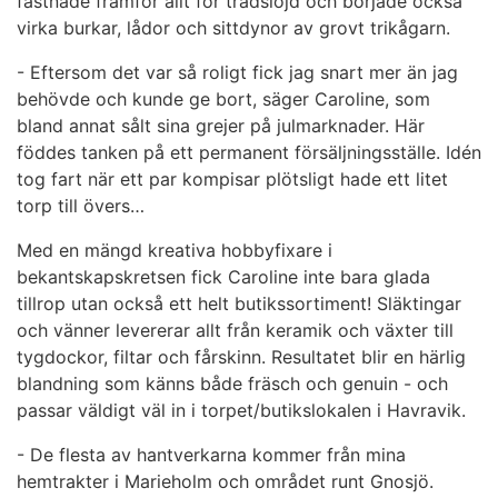
fastnade framför allt för trådslöjd och började också
virka burkar, lådor och sittdynor av grovt trikågarn.
- Eftersom det var så roligt fick jag snart mer än jag
behövde och kunde ge bort, säger Caroline, som
bland annat sålt sina grejer på julmarknader. Här
föddes tanken på ett permanent försäljningsställe. Idén
tog fart när ett par kompisar plötsligt hade ett litet
torp till övers…
Med en mängd kreativa hobbyfixare i
bekantskapskretsen fick Caroline inte bara glada
tillrop utan också ett helt butikssortiment! Släktingar
och vänner levererar allt från keramik och växter till
tygdockor, filtar och fårskinn. Resultatet blir en härlig
blandning som känns både fräsch och genuin - och
passar väldigt väl in i torpet/butikslokalen i Havravik.
- De flesta av hantverkarna kommer från mina
hemtrakter i Marieholm och området runt Gnosjö.