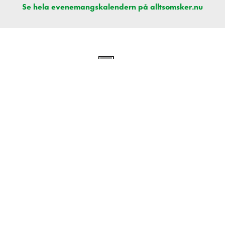
Se hela evenemangskalendern på alltsomsker.nu
Nyhetsbrevet sponsras av: