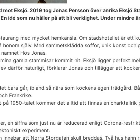
 mot Eksjö. 2019 tog Jonas Persson över anrika Eksjö Sta
. En idé som nu håller på att bli verklighet. Under mindre
staurang med mycket hemkänsla. Om stadshotellet är ett kult
 honom själv. Med sammetsklädda soffor, unik konst och g
tt namnet Hos Jonas.
v mina gamla stammisar kommit hit. Eksjö ligger perfekt m
blev därför naturligt, förklarar Jonas och tillägger att koc
l det bara går, ibland så nära som kockens egen trädgård.
 och Frankrike.
t på 1950-talet kommer det alltid att finnas en charktallrik
r, en siffra som just nu är reducerad enligt Corona-restrikt
tektoniskt experiment.
 innebar att Norra Storgatan skull breddas. Två hus hann 