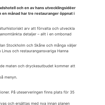
dshotell och en av hans utvecklingsidéer
 än en månad har tre restauranger öppnat i
urhistoriskt arv att förvalta och utveckla
enomtänkta detaljer – allt i en ombonad
ellan Stockholm och Skåne och många väljer
ken Linus och restaurangansvariga Hanna
 Både maten och dryckesutbudet kommer att
 på menyn.
ioner. På uteserveringen finns plats för 35
rivas och ersättas med nya innan planen