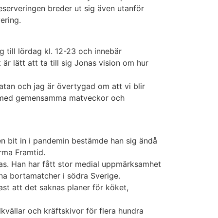
teserveringen breder ut sig även utanför
ering.
till lördag kl. 12-23 och innebär
är lätt att ta till sig Jonas vision om hur
atan och jag är övertygad om att vi blir
sjö, med gemensamma matveckor och
en bit in i pandemin bestämde han sig ändå
orma Framtid.
nas. Han har fått stor medial uppmärksamhet
sina bortamatcher i södra Sverige.
t att det saknas planer för köket,
lkvällar och kräftskivor för flera hundra