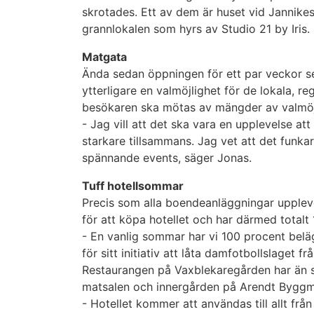
skrotades. Ett av dem är huset vid Jannikes 
grannlokalen som hyrs av Studio 21 by Iris.
Matgata
Ända sedan öppningen för ett par veckor se
ytterligare en valmöjlighet för de lokala, re
besökaren ska mötas av mängder av valmöjl
- Jag vill att det ska vara en upplevelse at
starkare tillsammans. Jag vet att det funk
spännande events, säger Jonas.
Tuff hotellsommar
Precis som alla boendeanläggningar uppleve
för att köpa hotellet och har därmed totalt 
- En vanlig sommar har vi 100 procent belä
för sitt initiativ att låta damfotbollslaget
Restaurangen på Vaxblekaregården har än så
matsalen och innergården på Arendt Byggm
- Hotellet kommer att användas till allt från