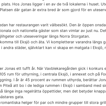
plats. Hos Jonas ligger i en av de två lokalerna i huset. U
 Platsen där gatan är extra bred är som gjord för en uteserv
dan har restaurangen varit välbesökt. Den är öppen onsdag 
gionala och nationella gäster som stan vimlar av just nu. Det 
ihgeter och uteseveringar längs Norra Storgatan.
t komma till Eksjö och äta. Vi kompletterar varandra längs g
ar i andra städer, självklart kan vi skapa en matgata i Ek
r Jonas ett tufft år. När Vaxblekaregården gick i konkurs 
105 rum för uthyrning, i centrala Eksjö, i annexet och på F
ggning. I år är 45 procent av rummen uthyrda, berättar Jo
 från Piteå att bo i de lediga rummen i Eksjö i samband med 
 länge inga regelrätta öppettider, men det betyder knappas
ästares gata.
 romantiska helger för par och mindre grupper till stora gril