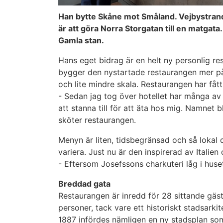
Han bytte Skåne mot Småland. Vejbystrand
är att göra Norra Storgatan till en matgata
Gamla stan.
Hans eget bidrag är en helt ny personlig re
bygger den nystartade restaurangen mer på
och lite mindre skala. Restaurangen har få
- Sedan jag tog över hotellet har många a
att stanna till för att äta hos mig. Namnet 
sköter restaurangen.
Menyn är liten, tidsbegränsad och så loka
variera. Just nu är den inspirerad av Italien
- Eftersom Josefssons charkuteri låg i huse
Breddad gata
Restaurangen är inredd för 28 sittande gäste
personer, tack vare ett historiskt stadsarki
1887 infördes nämligen en ny stadsplan som