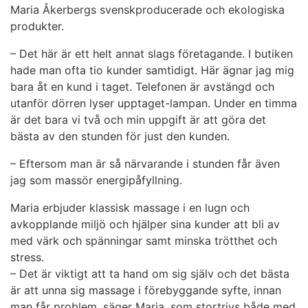
Maria Åkerbergs svenskproducerade och ekologiska
produkter.
–
Det här är ett helt annat slags företagande. I butiken
hade man ofta tio kunder samtidigt. Här ägnar jag mig
bara åt en kund i taget. Telefonen är avstängd och
utanför dörren lyser upptaget-lampan. Under en timma
är det bara vi två och min uppgift är att göra det
bästa av den stunden för just den kunden.
–
Eftersom man är så närvarande i stunden får även
jag som massör energipåfyllning.
Maria erbjuder klassisk massage i en lugn och
avkopplande miljö och hjälper sina kunder att bli av
med värk och spänningar samt minska trötthet och
stress.
– Det är viktigt att ta hand om sig själv och det bästa
är att unna sig massage i förebyggande syfte, innan
man får problem, säger Maria, som stortrivs både med