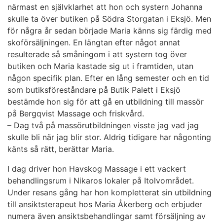
närmast en självklarhet att hon och systern Johanna
skulle ta över butiken på Södra Storgatan i Eksjö. Men
för några år sedan började Maria känns sig färdig med
skoförsäljningen. En längtan efter något annat
resulterade så småningom i att systern tog över
butiken och Maria kastade sig ut i framtiden, utan
någon specifik plan. Efter en lång semester och en tid
som butiksföreståndare på Butik Palett i Eksjö
bestämde hon sig för att gå en utbildning till massör
på Bergqvist Massage och friskvård.
– Dag två på massörutbildningen visste jag vad jag
skulle bli när jag blir stor. Aldrig tidigare har någonting
känts så rätt, berättar Maria.
I dag driver hon Havskog Massage i ett vackert
behandlingsrum i Nikaros lokaler på Itolvområdet.
Under resans gång har hon kompletterat sin utbildning
till ansiktsterapeut hos Maria Åkerberg och erbjuder
numera även ansiktsbehandlingar samt försäljning av