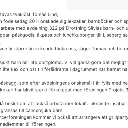
 stavas tveklöst Tomas Lind,
n födelsedag 2011 önskade sig leksaker, barnböcker och spe
marbete med avdelning 322 på Drottning Silvias barn- och 
appar, påskgodis, åkpass och lunchkuponger till Liseberg sa
.
en är större än vi kunde tänka oss, säger Tomas och betonar 
sjukt barn blir lite bortglömd. Vi vill gärna göra det möjligt
lite kex och ost till föräldrarna i dagrummet när barnet ha
 påskägg, som efter avdelningens önskemål i år fylls med h
okeri har blivit starkt förknippat med föreningen Projekt 
å beslut om att också arbeta mer lokalt. Liknande insatse
gränsas till cancersjuka barn.
ncerföreningen kommer vi också att arrangera ett grillpart
medlemmar till föreningen.