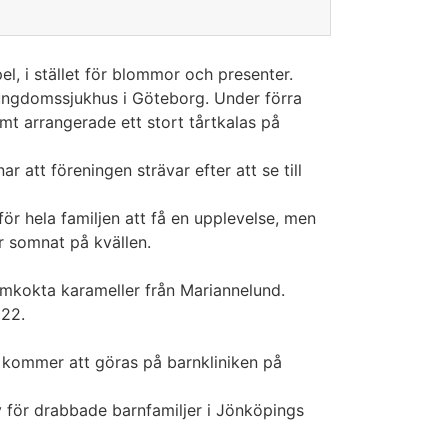
l, i stället för blommor och presenter.
ungdomssjukhus i Göteborg. Under förra
mt arrangerade ett stort tårtkalas på
att föreningen strävar efter att se till
 för hela familjen att få en upplevelse, men
r somnat på kvällen.
emkokta karameller från Mariannelund.
322.
r kommer att göras på barnkliniken på
y för drabbade barnfamiljer i Jönköpings