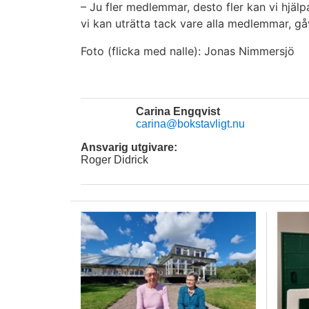
– Ju fler medlemmar, desto fler kan vi hjäl
vi kan uträtta tack vare alla medlemmar, gå
Foto (flicka med nalle): Jonas Nimmersjö
Carina Engqvist
carina@bokstavligt.nu
Ansvarig utgivare:
Roger Didrick