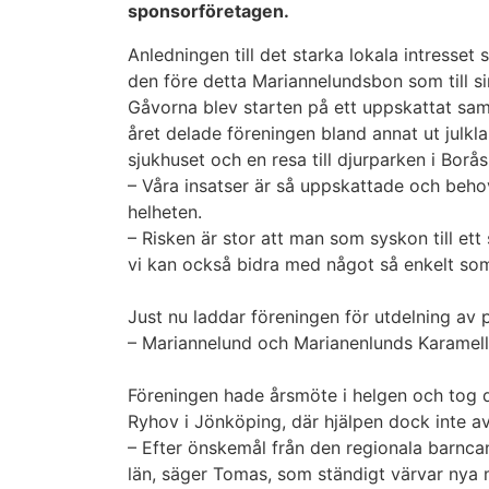
sponsorföretagen.
Anledningen till det starka lokala intresset
den före detta Mariannelundsbon som till si
Gåvorna blev starten på ett uppskattat sa
året delade föreningen bland annat ut julkl
sjukhuset och en resa till djurparken i Borås
– Våra insatser är så uppskattade och behov
helheten.
– Risken är stor att man som syskon till ett 
vi kan också bidra med något så enkelt som 
Just nu laddar föreningen för utdelning av
– Mariannelund och Marianenlunds Karamellk
Föreningen hade årsmöte i helgen och tog d
Ryhov i Jönköping, där hjälpen dock inte av
– Efter önskemål från den regionala barnca
län, säger Tomas, som ständigt värvar nya 