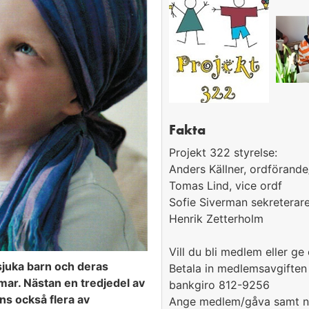
Fakta
Projekt 322 styrelse:
Anders Källner, ordförand
Tomas Lind, vice ordf
Sofie Siverman sekreterar
Henrik Zetterholm
Vill du bli medlem eller ge
sjuka barn och deras
Betala in medlemsavgiften 
mar. Nästan en tredjedel av
bankgiro 812-9256
ns också flera av
Ange medlem/gåva samt n