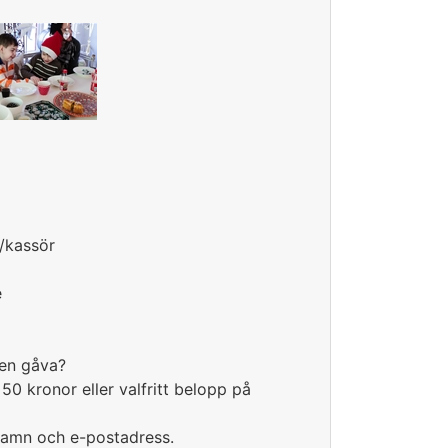
e/kassör
e
 en gåva?
50 kronor eller valfritt belopp på
amn och e-postadress.