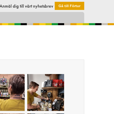
Anmäl dig till vårt nyhetsbrev
Gå till Förtur