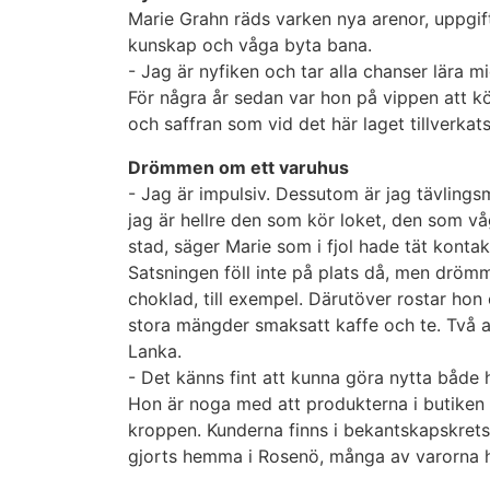
Marie Grahn räds varken nya arenor, uppgift
kunskap och våga byta bana.
-
Jag är nyfiken och tar alla chanser lära m
För några år sedan var hon på vippen att kö
och saffran som vid det här laget tillverkat
Drömmen om ett varuhus
-
Jag är impulsiv. Dessutom är jag tävlingsmä
jag är hellre den som kör loket, den som vå
stad, säger Marie som i fjol hade tät kontak
Satsningen föll inte på plats då, men drömm
choklad, till exempel. Därutöver rostar hon
stora mängder smaksatt kaffe och te. Två av 
Lanka.
- Det känns fint att kunna göra nytta både 
Hon är noga med att produkterna i butiken i
kroppen. Kunderna finns i bekantskapskrets
gjorts hemma i Rosenö, många av varorna ha