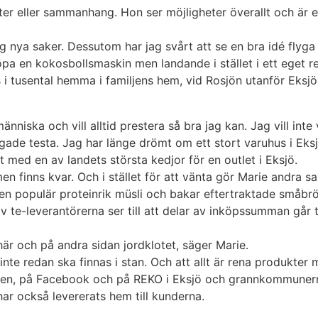
er eller sammanhang. Hon ser möjligheter överallt och är en
ig nya saker. Dessutom har jag svårt att se en bra idé flyga
pa en kokosbollsmaskin men landande i stället i ett eget r
s i tusental hemma i familjens hem, vid Rosjön utanför Eksjö
nniska och vill alltid prestera så bra jag kan. Jag vill inte
gade testa. Jag har länge drömt om ett stort varuhus i Eks
t med en av landets största kedjor för en outlet i Eksjö.
en finns kvar. Och i stället för att vänta gör Marie andra
 en populär proteinrik müsli och bakar eftertraktade småbr
te-leverantörerna ser till att delar av inköpssumman går til
här och på andra sidan jordklotet, säger Marie.
nte redan ska finnas i stan. Och att allt är rena produkter
en, på Facebook och på REKO i Eksjö och grannkommunerna. 
r också levererats hem till kunderna.