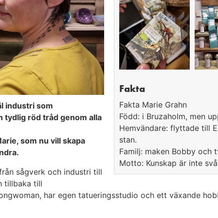
Fakta
Fakta Marie Grahn
l industri som
Född: i Bruzaholm, men up
 tydlig röd tråd genom alla
Hemvändare: flyttade till 
stan.
arie, som nu vill skapa
Familj: maken Bobby och tv
ndra.
Motto: Kunskap är inte svår
rån sågverk och industri till
illbaka till
rongwoman, har egen tatueringsstudio och ett växande ho