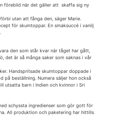
 förebild när det gäller att
skaffa sig ny
 förbi utan att fånga den, säger Marie.
ecept för skumtoppar. En smaksuccé i vanilj
.
 vara den som står kvar när tåget har gått,
jö, det är så många saker som saknas i vår
 saker. Handspritsade skumtoppar doppade i
öd på beställning. Numera säljer hon också
l utsatta barn i Indien och kvinnor i Sri
 med schyssta ingredienser som gör gott för
All produktion och paketering har hittills