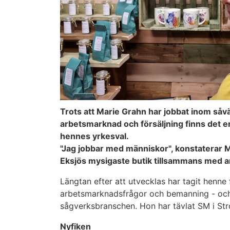
Trots att Marie Grahn har jobbat inom såvä
arbetsmarknad och försäljning finns det en
hennes yrkesval.
"Jag jobbar med människor", konstaterar M
Eksjös mysigaste butik tillsammans med a
Längtan efter att utvecklas har tagit henne f
arbetsmarknadsfrågor och bemanning - och t
sågverksbranschen. Hon har tävlat SM i St
Nyfiken