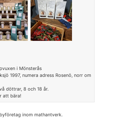
pvuxen i Mönsterås
Eksjö 1997, numera adress Rosenö, norr om
å döttrar, 8 och 18 år.
 att bära!
bbyföretag inom mathantverk.