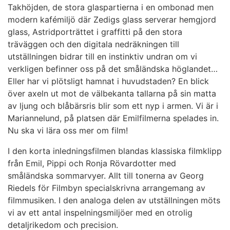
Takhöjden, de stora glaspartierna i en ombonad men
modern kafémiljö där Zedigs glass serverar hemgjord
glass, Astridporträttet i graffitti på den stora
träväggen och den digitala nedräkningen till
utställningen bidrar till en instinktiv undran om vi
verkligen befinner oss på det småländska höglandet…
Eller har vi plötsligt hamnat i huvudstaden? En blick
över axeln ut mot de välbekanta tallarna på sin matta
av ljung och blåbärsris blir som ett nyp i armen. Vi är i
Mariannelund, på platsen där Emilfilmerna spelades in.
Nu ska vi lära oss mer om film!
I den korta inledningsfilmen blandas klassiska filmklipp
från Emil, Pippi och Ronja Rövardotter med
småländska sommarvyer. Allt till tonerna av Georg
Riedels för Filmbyn specialskrivna arrangemang av
filmmusiken. I den analoga delen av utställningen möts
vi av ett antal inspelningsmiljöer med en otrolig
detaljrikedom och precision.