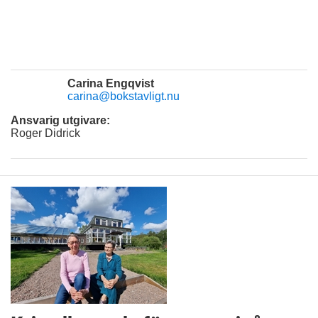
Carina Engqvist
carina@bokstavligt.nu
Ansvarig utgivare:
Roger Didrick