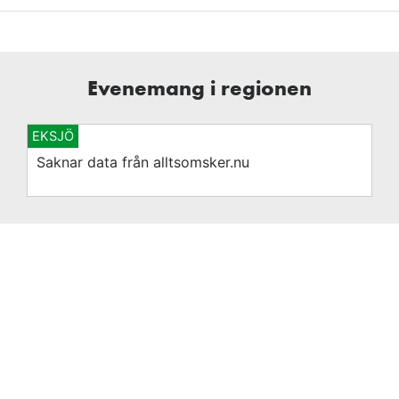
Evenemang i regionen
EKSJÖ
Saknar data från alltsomsker.nu
Se hela evenemangskalendern på alltsomsker.nu