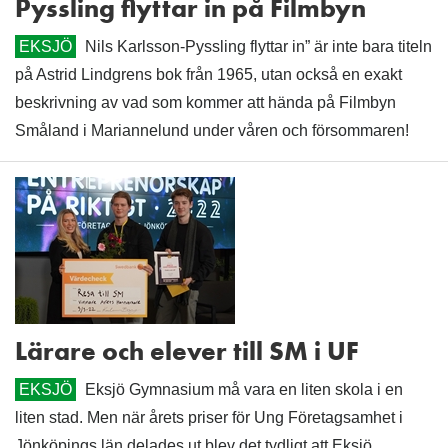
Pyssling flyttar in på Filmbyn
EKSJÖ
Nils Karlsson-Pyssling flyttar in” är inte bara titeln
på Astrid Lindgrens bok från 1965, utan också en exakt
beskrivning av vad som kommer att hända på Filmbyn
Småland i Mariannelund under våren och försommaren!
Lärare och elever till SM i UF
EKSJÖ
Eksjö Gymnasium må vara en liten skola i en
liten stad. Men när årets priser för Ung Företagsamhet i
Jönköpings län delades ut blev det tydligt att Eksjö