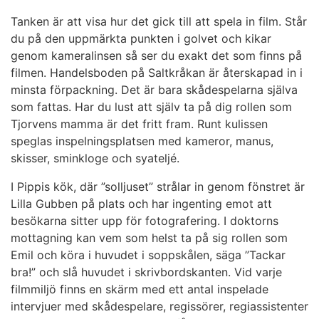
Tanken är att visa hur det gick till att spela in film. Står
du på den uppmärkta punkten i golvet och kikar
genom kameralinsen så ser du exakt det som finns på
filmen. Handelsboden på Saltkråkan är återskapad in i
minsta förpackning. Det är bara skådespelarna själva
som fattas. Har du lust att själv ta på dig rollen som
Tjorvens mamma är det fritt fram. Runt kulissen
speglas inspelningsplatsen med kameror, manus,
skisser, sminkloge och syateljé.
I Pippis kök, där ”solljuset” strålar in genom fönstret är
Lilla Gubben på plats och har ingenting emot att
besökarna sitter upp för fotografering. I doktorns
mottagning kan vem som helst ta på sig rollen som
Emil och köra i huvudet i soppskålen, säga ”Tackar
bra!” och slå huvudet i skrivbordskanten. Vid varje
filmmiljö finns en skärm med ett antal inspelade
intervjuer med skådespelare, regissörer, regiassistenter