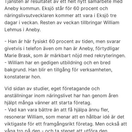
Tjänsten är resultatet av ett helt nytt samarbete med
Aneby kommun. Eksjö står för 60 procent och
näringslivsutvecklaren kommer att vara i Eksjö tre
dagar i veckan. Resten av veckan tillbringar William
Lehmus i Aneby.
- Han är här fysiskt 60 procent av tiden, men svarar
givetvis i telefon även om han är Aneby, förtydligar
Marie Brask, som är märkbart nöjd med rekryteringen.
- William har en gedigen utbildning och en bred
bakgrund. Han blir en tillgång för verksamheten,
konstaterar hon.
Vid sidan av studier, eget företagande och
anställningar inom näringslivet har han genom åren
hjälpt många vänner att starta företag.
- Vad kan vara bättre än att få hjälpa ännu fler,
resonerar William, som menar att en hållbar idé är det
viktigaste för ett framgångsrikt företag. Men också att
våga tro på den - och ta steget att utföra den.