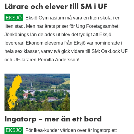
Lärare och elever till SM i UF
EKSJÖ
Eksjö Gymnasium må vara en liten skola i en
liten stad. Men när årets priser för Ung Företagsamhet i
Jönköpings län delades ut blev det tydligt att Eksjö
levererar! Ekonomieleverna från Eksjö var nominerade i
hela sex klasser, varav två gick vidare till SM: OakLock UF
och UF-läraren Pernilla Andersson!
Ingatorp – mer än ett bord
EKSJÖ
För Ikea-kunder världen över är Ingatorp ett