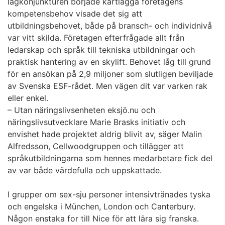
lågkonjunkturen började kartlägga företagens
kompetensbehov visade det sig att
utbildningsbehovet, både på bransch- och individnivå
var vitt skilda. Företagen efterfrågade allt från
ledarskap och språk till tekniska utbildningar och
praktisk hantering av en skylift. Behovet låg till grund
för en ansökan på 2,9 miljoner som slutligen beviljade
av Svenska ESF-rådet. Men vägen dit var varken rak
eller enkel.
– Utan näringslivsenheten eksjö.nu och
näringslivsutvecklare Marie Brasks initiativ och
envishet hade projektet aldrig blivit av, säger Malin
Alfredsson, Cellwoodgruppen och tillägger att
språkutbildningarna som hennes medarbetare fick del
av var både värdefulla och uppskattade.
I grupper om sex-sju personer intensivtränades tyska
och engelska i München, London och Canterbury.
Någon enstaka for till Nice för att lära sig franska.