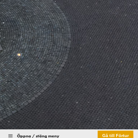
Öppna / stäng meny
Gå till Förtur