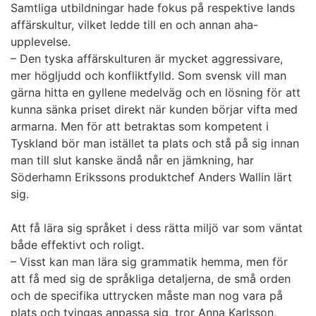
Samtliga utbildningar hade fokus på respektive lands
affärskultur, vilket ledde till en och annan aha-
upplevelse.
– Den tyska affärskulturen är mycket aggressivare,
mer högljudd och konfliktfylld. Som svensk vill man
gärna hitta en gyllene medelväg och en lösning för att
kunna sänka priset direkt när kunden börjar vifta med
armarna. Men för att betraktas som kompetent i
Tyskland bör man istället ta plats och stå på sig innan
man till slut kanske ändå når en jämkning, har
Söderhamn Erikssons produktchef Anders Wallin lärt
sig.
Att få lära sig språket i dess rätta miljö var som väntat
både effektivt och roligt.
– Visst kan man lära sig grammatik hemma, men för
att få med sig de språkliga detaljerna, de små orden
och de specifika uttrycken måste man nog vara på
plats och tvingas anpassa sig, tror Anna Karlsson,