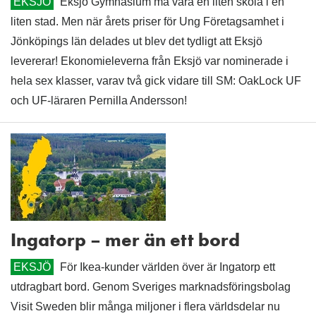
EKSJÖ
Eksjö Gymnasium må vara en liten skola i en
liten stad. Men när årets priser för Ung Företagsamhet i
Jönköpings län delades ut blev det tydligt att Eksjö
levererar! Ekonomieleverna från Eksjö var nominerade i
hela sex klasser, varav två gick vidare till SM: OakLock UF
och UF-läraren Pernilla Andersson!
Ingatorp – mer än ett bord
EKSJÖ
För Ikea-kunder världen över är Ingatorp ett
utdragbart bord. Genom Sveriges marknadsföringsbolag
Visit Sweden blir många miljoner i flera världsdelar nu