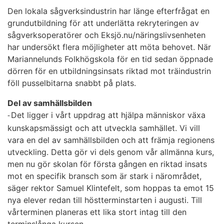
Den lokala sågverksindustrin har länge efterfrågat en
grundutbildning för att underlätta rekryteringen av
sågverksoperatörer och Eksjö.nu/näringslivsenheten
har undersökt flera möjligheter att möta behovet. När
Mariannelunds Folkhögskola för en tid sedan öppnade
dörren för en utbildningsinsats riktad mot träindustrin
föll pusselbitarna snabbt på plats.
Del av samhällsbilden
Det ligger i vårt uppdrag att hjälpa människor växa
-
kunskapsmässigt och att utveckla samhället. Vi vill
vara en del av samhällsbilden och att främja regionens
utveckling. Detta gör vi dels genom vår allmänna kurs,
men nu gör skolan för första gången en riktad insats
mot en specifik bransch som är stark i närområdet,
säger rektor Samuel Klintefelt, som hoppas ta emot 15
nya elever redan till höstterminstarten i augusti. Till
vårterminen planeras ett lika stort intag till den
terminslånga kursen.