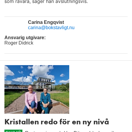
som råvara, säger han avslutningsvis.
Carina Engqvist
carina@bokstavligt.nu
Ansvarig utgivare:
Roger Didrick
Kristallen redo för en ny nivå