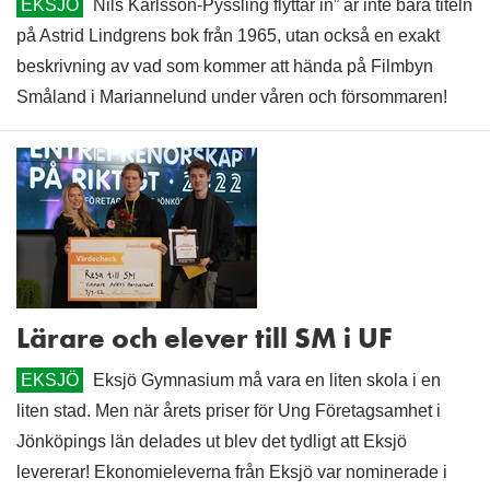
EKSJÖ
Nils Karlsson-Pyssling flyttar in” är inte bara titeln
på Astrid Lindgrens bok från 1965, utan också en exakt
beskrivning av vad som kommer att hända på Filmbyn
Småland i Mariannelund under våren och försommaren!
Lärare och elever till SM i UF
EKSJÖ
Eksjö Gymnasium må vara en liten skola i en
liten stad. Men när årets priser för Ung Företagsamhet i
Jönköpings län delades ut blev det tydligt att Eksjö
levererar! Ekonomieleverna från Eksjö var nominerade i