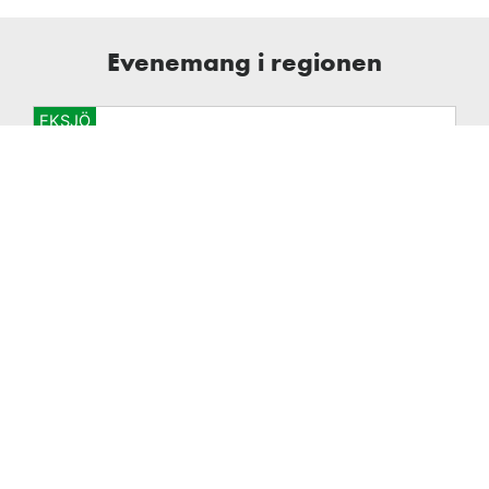
Evenemang i regionen
EKSJÖ
Saknar data från alltsomsker.nu
Se hela evenemangskalendern på alltsomsker.nu