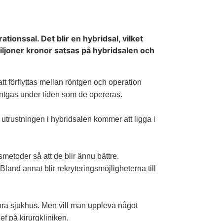
onssal. Det blir en hybridsal, vilket
iljoner kronor satsas på hybridsalen och
att förflyttas mellan röntgen och operation
ntgas under tiden som de opereras.
trustningen i hybridsalen kommer att ligga i
etoder så att de blir ännu bättre.
nd annat blir rekryteringsmöjligheterna till
stora sjukhus. Men vill man uppleva något
 på kirurgkliniken.