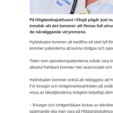
På Höglandssjukhuset i Eksjö pågår just nu
innebär att det kommer att finnas full ut
de näraliggande utrymmena.
Hybridsalen kommer att medföra ett stort lyft för
kommer patienterna att kunna röntgas och ope
Tiden som operationspatienterna måste vara in
absolut framkant kommer mer avancerade och 
Hybridsalen kommer också att möjliggöra att H
För kirurgin och röntgenverksamheten på smålä
vissa av läkartjänsterna troligtvis betydligt störr
– Kirurger och röntgenläkare lockas av tekniken
spännande ska man vara på Höglandssjukhuset 