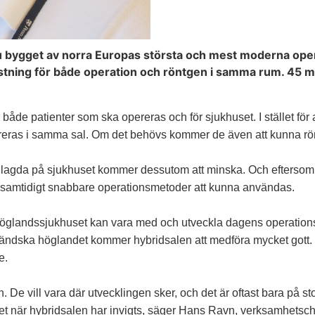
 bygget av norra Europas största och mest moderna operati
rustning för både operation och röntgen i samma rum. 45 m
 både patienter som ska opereras och för sjukhuset. I stället för 
reras i samma sal. Om det behövs kommer de även att kunna rö
lagda på sjukhuset kommer dessutom att minska. Och eftersom u
samtidigt snabbare operationsmetoder att kunna användas.
öglandssjukhuset kan vara med och utveckla dagens operationsm
ndska höglandet kommer hybridsalen att medföra mycket gott. Bla
e.
. De vill vara där utvecklingen sker, och det är oftast bara på 
när hybridsalen har invigts, säger Hans Ravn, verksamhetschef