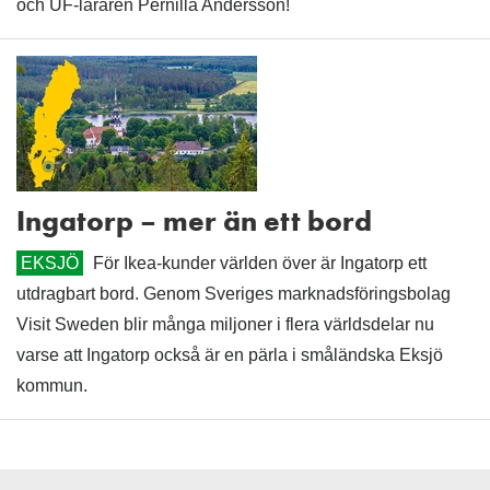
och UF-läraren Pernilla Andersson!
Ingatorp – mer än ett bord
EKSJÖ
För Ikea-kunder världen över är Ingatorp ett
utdragbart bord. Genom Sveriges marknadsföringsbolag
Visit Sweden blir många miljoner i flera världsdelar nu
varse att Ingatorp också är en pärla i småländska Eksjö
kommun.