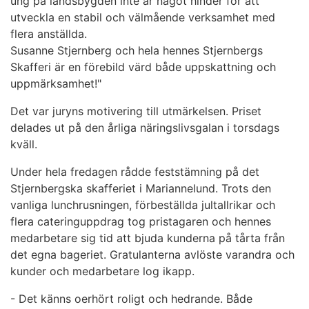
ung på landsbygden inte är något hinder för att
utveckla en stabil och välmående verksamhet med
flera anställda.
Susanne Stjernberg och hela hennes Stjernbergs
Skafferi är en förebild värd både uppskattning och
uppmärksamhet!"
Det var juryns motivering till utmärkelsen. Priset
delades ut på den årliga näringslivsgalan i torsdags
kväll.
Under hela fredagen rådde feststämning på det
Stjernbergska skafferiet i Mariannelund. Trots den
vanliga lunchrusningen, förbeställda jultallrikar och
flera cateringuppdrag tog pristagaren och hennes
medarbetare sig tid att bjuda kunderna på tårta från
det egna bageriet. Gratulanterna avlöste varandra och
kunder och medarbetare log ikapp.
- Det känns oerhört roligt och hedrande. Både