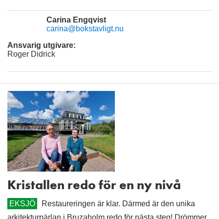
Carina Engqvist
carina@bokstavligt.nu
Ansvarig utgivare:
Roger Didrick
Kristallen redo för en ny nivå
EKSJÖ
Restaureringen är klar. Därmed är den unika
arkitekturpärlan i Bruzaholm redo för nästa steg! Drömmer