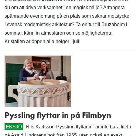
du om att driva verksamhet i en magisk miljö? Arrangera
spännande evenemang på en plats som saknar motstycke
i svensk modernistisk arkitektur? Ta en tur till Bruzaholm i
sommar, känn in atmosfären och se möjligheterna.
Kristallen är öppen alla helger i juli!
Pyssling flyttar in på Filmbyn
EKSJÖ
Nils Karlsson-Pyssling flyttar in” är inte bara titeln
på Astrid Lindgrens bok från 1965, utan också en exakt