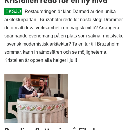
Kristallen redo för en ny nivå
EKSJÖ
Restaureringen är klar. Därmed är den unika
arkitekturpärlan i Bruzaholm redo för nästa steg! Drömmer
du om att driva verksamhet i en magisk miljö? Arrangera
spännande evenemang på en plats som saknar motstycke
i svensk modernistisk arkitektur? Ta en tur till Bruzaholm i
sommar, känn in atmosfären och se möjligheterna.
Kristallen är öppen alla helger i juli!