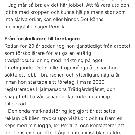
- Jag mår så bra av det här jobbet. Att få vara ute och
jobba med kroppen och kunna hjälpa människor som
inte själva orkar, kan eller hinner. Det känns
meningsfullt, säger Pernilla
Från förskollärare till företagare
Redan för 20 år sedan tog hon tjänstledigt från arbetet
som förskollärare för att gå en ettårig
trädgårdsutbildning med inriktning på eget
företagande. Det skulle dröja många år innan hon
sökte ett jobb i branschen och ytterligare några år
innan hon startade sitt företag. I mars 2020
registrerades Hjalmarssons Trädgårdstjänst, och
knappt ett halvår senare är kalendern i princip
fullbokad.
- Den enda marknadsföring jag gjort är att sätta
reklam på bilen, trycka upp visitkort och ta fram en
keps med min logga, ler Pernilla, och konstaterar att
det finns en stor efterfrågan, inte minst bland äldre.