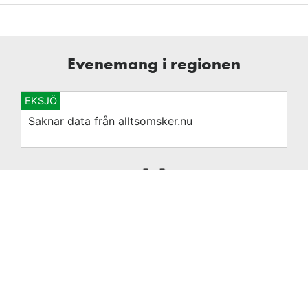
Evenemang i regionen
EKSJÖ
Saknar data från alltsomsker.nu
Se hela evenemangskalendern på alltsomsker.nu