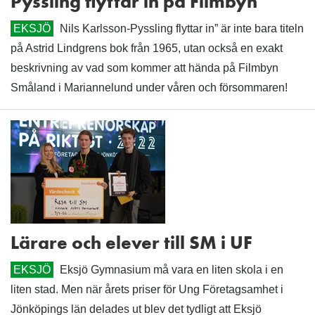
Pyssling flyttar in på Filmbyn
EKSJÖ
Nils Karlsson-Pyssling flyttar in” är inte bara titeln
på Astrid Lindgrens bok från 1965, utan också en exakt
beskrivning av vad som kommer att hända på Filmbyn
Småland i Mariannelund under våren och försommaren!
Lärare och elever till SM i UF
EKSJÖ
Eksjö Gymnasium må vara en liten skola i en
liten stad. Men när årets priser för Ung Företagsamhet i
Jönköpings län delades ut blev det tydligt att Eksjö