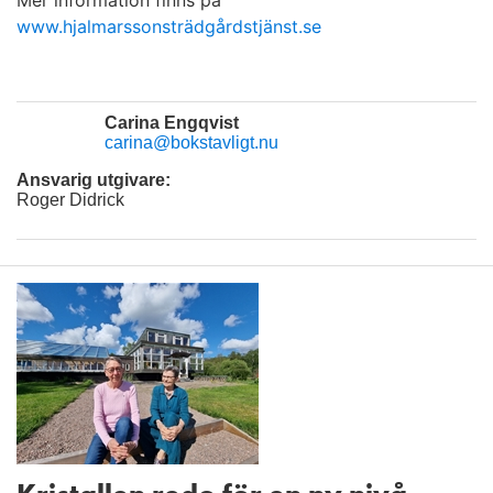
Mer information finns på
www.hjalmarssonsträdgårdstjänst.se
Carina Engqvist
carina@bokstavligt.nu
Ansvarig utgivare:
Roger Didrick